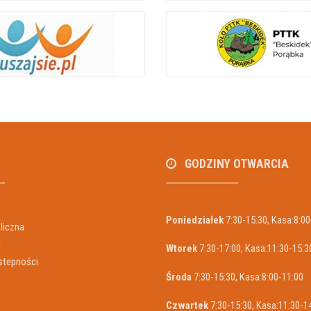
GODZINY OTWARCIA
Poniedziałek
7:30-15:30, Kasa:8:00
liczna
i
Wtorek
7:30-17:00, Kasa:11:30-15:3
stepności
Środa
7:30-15:30, Kasa:8:00-11:00
Czwartek
7:30-15:30, Kasa:11:30-1