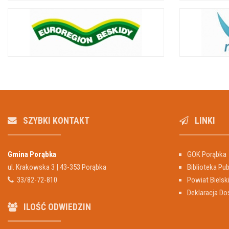
SZYBKI KONTAKT
LINKI
Gmina Porąbka
GOK Porąbka
ul. Krakowska 3 | 43-353 Porąbka
Biblioteka Pub
33/82-72-810
Powiat Bielsk
Deklaracja Do
ILOŚĆ ODWIEDZIN