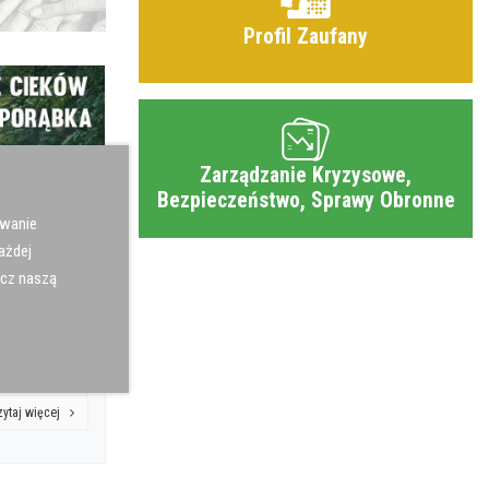
Profil Zaufany
Zarządzanie Kryzysowe,
Bezpieczeństwo, Sprawy Obronne
ywanie
ażdej
acz naszą
nie cieków
zytaj więcej