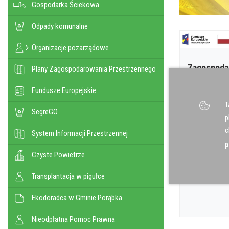
Gospodarka Ściekowa
Odpady komunalne
Organizacje pozarządowe
Zagospoda
Plany Zagospodarowania Przestrzennego
gminie Por
Fundusze Europejskie
10 Gru - 08:1
T
wodnych w G
SegreGO
p
Zagospodaro
c
System Informacji Przestrzennej
Porąbka (Opis
p
Czyste Powietrze
Transplantacja w pigułce
Ekodoradca w Gminie Porąbka
Nieodpłatna Pomoc Prawna