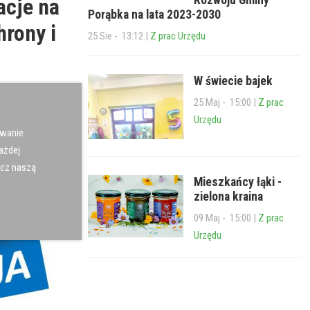
acje na
Porąbka na lata 2023-2030
hrony i
25 Sie - 13:12 |
Z prac Urzędu
W świecie bajek
25 Maj - 15:00 |
Z prac
Urzędu
ywanie
ażdej
acz naszą
Mieszkańcy łąki -
zielona kraina
09 Maj - 15:00 |
Z prac
Urzędu