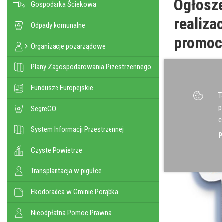
Ogłosze
Gospodarka Ściekowa
realiza
Odpady komunalne
promocj
Organizacje pozarządowe
Plany Zagospodarowania Przestrzennego
Fundusze Europejskie
T
p
SegreGO
c
System Informacji Przestrzennej
p
Czyste Powietrze
Transplantacja w pigułce
Ekodoradca w Gminie Porąbka
Nieodpłatna Pomoc Prawna