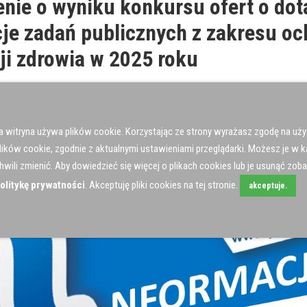
nie o wyniku konkursu ofert o dot
cje zadań publicznych z zakresu oc
i zdrowia w 2025 roku
a witryna używa plików cookie. Korzystając ze strony wyrażasz zgodę na uż
lików cookie, zgodnie z aktualnymi ustawieniami przeglądarki. Możesz je w k
hwili zmienić. Aby dowiedzieć się więcej o plikach cookies lub je usunąć zob
olitykę prywatności
. Akceptuję pliki cookies na tej stronie.
akceptuje.