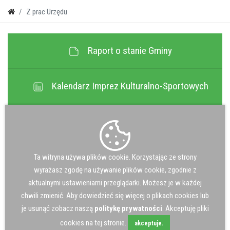
Z prac Urzędu
Raport o stanie Gminy
Kalendarz Imprez Kulturalno-Sportowych
Transmisja Wideo Sesji Rady Gminy
Jakość Powietrza
Ta witryna używa plików cookie. Korzystając ze strony
wyrażasz zgodę na używanie plików cookie, zgodnie z
aktualnymi ustawieniami przeglądarki. Możesz je w każdej
Gospodarka Ściekowa
chwili zmienić. Aby dowiedzieć się więcej o plikach cookies lub
je usunąć zobacz naszą
politykę prywatności
. Akceptuję pliki
cookies na tej stronie.
akceptuje.
Odpady komunalne