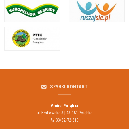
SZYBKI KONTAKT
Gmina Porąbka
ul. Krakowska 3 | 43-353 Porąbka
33/82-72-810