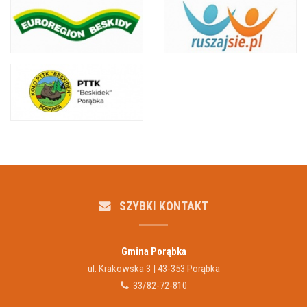
SZYBKI KONTAKT
Gmina Porąbka
ul. Krakowska 3 | 43-353 Porąbka
33/82-72-810