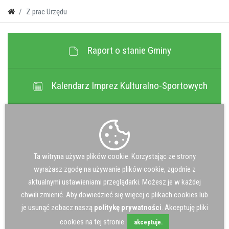
Z prac Urzędu
Raport o stanie Gminy
Kalendarz Imprez Kulturalno-Sportowych
Transmisja Wideo Sesji Rady Gminy
Jakość Powietrza
Ta witryna używa plików cookie. Korzystając ze strony
wyrażasz zgodę na używanie plików cookie, zgodnie z
aktualnymi ustawieniami przeglądarki. Możesz je w każdej
Gospodarka Ściekowa
chwili zmienić. Aby dowiedzieć się więcej o plikach cookies lub
je usunąć zobacz naszą
politykę prywatności
. Akceptuję pliki
cookies na tej stronie.
akceptuje.
Odpady komunalne